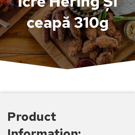
Icre Hering Și
ceapă 310g
Product
Information: