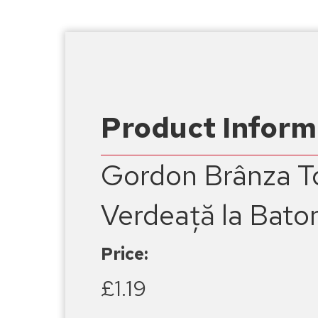
Product Inform
Gordon Brânza To
Verdeață la Bato
Price:
£1.19