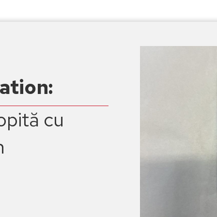
ation:
pită cu
n